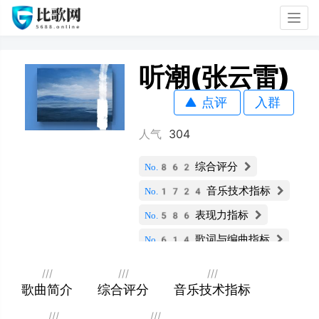
Togg
navig
听潮(张云雷)
点评
入群
人气
304
综合评分
No.862
音乐技术指标
No.1724
表现力指标
No.586
歌词与编曲指标
No.614
受众用户数据
No.874
///
///
///
歌曲简介
综合评分
音乐技术指标
///
///