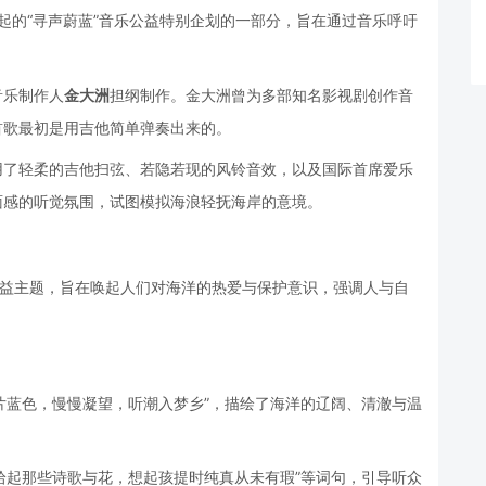
发起的“寻声蔚蓝”音乐公益特别企划的一部分，旨在通过音乐呼吁
音乐制作人
金大洲
担纲制作。金大洲曾为多部知名影视剧创作音
首歌最初是用吉他简单弹奏出来的。
用了轻柔的吉他扫弦、若隐若现的风铃音效，以及国际首席爱乐
面感的听觉氛围，试图模拟海浪轻抚海岸的意境。
公益主题，旨在唤起人们对海洋的热爱与保护意识，强调人与自
片蓝色，慢慢凝望，听潮入梦乡”，描绘了海洋的辽阔、清澈与温
拾起那些诗歌与花，想起孩提时纯真从未有瑕”等词句，引导听众