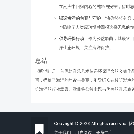
在潮声中回归内心的纯净与安宁，暂时
强调海洋的包容与守护
：“海洋轻轻包容
也隐喻了人类应珍惜并回报这份无私的
倡导环保行动
：作为公益歌曲，其最终
洋生态环境，关注海洋保护。
总结
《听潮》是一首借助音乐艺术传递环保理念的公益作
词，描绘了海洋的静谧与美丽，引导听众在聆听潮声
护海洋的行动意愿。歌曲将公益主题与优美的音乐表
Copyright © 2026 All rights reserved
关于我们
用户协议
会员中心