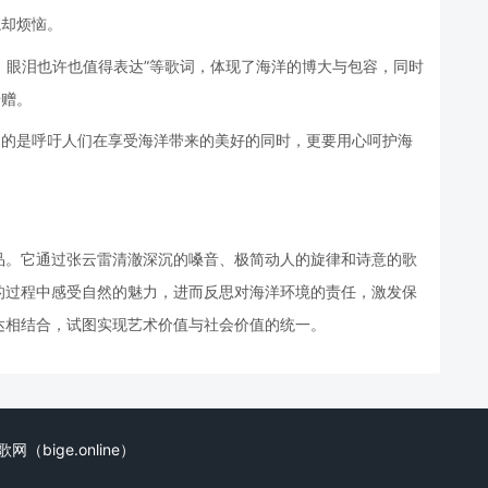
忘却烦恼。
，眼泪也许也值得表达”等歌词，体现了海洋的博大与包容，同时
馈赠。
目的是呼吁人们在享受海洋带来的美好的同时，更要用心呵护海
品。它通过张云雷清澈深沉的嗓音、极简动人的旋律和诗意的歌
的过程中感受自然的魅力，进而反思对海洋环境的责任，激发保
达相结合，试图实现艺术价值与社会价值的统一。
. 比歌网（bige.online）