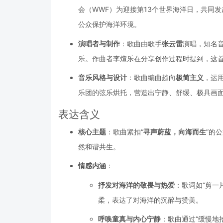
会（WWF）为迎接第13个世界海洋日，共同
公众保护海洋环境。
演唱者与制作
：歌曲由歌手
张云雷
演唱，知名
乐。作曲者李煊乐在分享创作过程时提到，这
音乐风格与设计
：歌曲编曲趋向
极简主义
，运
乐团的弦乐烘托，营造出宁静、舒缓、极具画
表达含义
核心主题
：歌曲紧扣“
寻声蔚蓝，向海而生
”的
然和谐共生。
情感内涵
：
抒发对海洋的敬畏与热爱
：歌词如“剪一
柔，表达了对海洋的沉醉与赞美。
呼唤童真与内心宁静
：歌曲通过“缓慢地