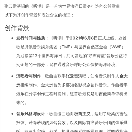
张云雷演唱的《听潮》是一首为世界海洋日量身打造的公益歌曲，
以下为其创作背景和表达含义的梳理：
创作背景
发行时间与性质
：《听潮》于
2021年6月8日
正式上线。这首
歌是腾讯音乐娱乐集团（TME）与世界自然基金会（WWF）
为迎接第13个世界海洋日，共同发起的“寻声蔚蓝”音乐公益特
别企划的一部分，旨在通过音乐呼吁公众保护海洋环境。
演唱者与制作
：歌曲由歌手
张云雷
演唱，知名音乐制作人
金大
洲
担纲制作。金大洲曾为多部知名影视剧创作音乐。作曲者李
煊乐在分享创作过程时提到，这首歌最初是用吉他简单弹奏出
来的。
音乐风格与设计
：歌曲编曲趋向
极简主义
，运用了轻柔的吉他
扫弦、若隐若现的风铃音效，以及国际首席爱乐乐团的弦乐烘
托，营造出宁静、舒缓、极具画面感的听觉氛围，试图模拟海