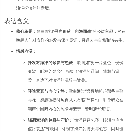
浪轻抚海岸的意境。
表达含义
核心主题
：歌曲紧扣“
寻声蔚蓝，向海而生
”的公益主题，旨在
唤起人们对海洋的热爱与保护意识，强调人与自然和谐共生。
情感内涵
：
抒发对海洋的敬畏与热爱
：歌词如“剪一片蓝色，慢慢
凝望，听潮入梦乡”，描绘了海洋的辽阔、清澈与温
柔，表达了对海洋的沉醉与赞美。
呼唤童真与内心宁静
：歌曲通过“缓慢地拾起那些诗歌
与花，想起孩提时纯真从未有瑕”等词句，引导听众在
潮声中回归内心的纯净与安宁，暂时忘却烦恼。
强调海洋的包容与守护
：“海洋轻轻包容，眼泪也许也
值得表达”等歌词，体现了海洋的博大与包容，同时也