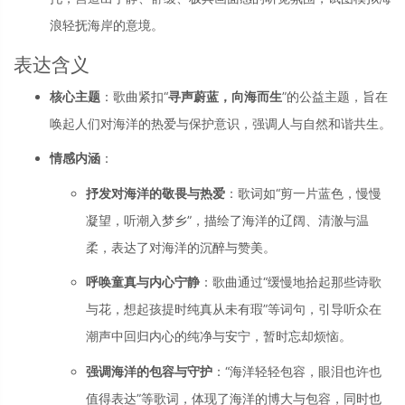
浪轻抚海岸的意境。
表达含义
核心主题
：歌曲紧扣“
寻声蔚蓝，向海而生
”的公益主题，旨在
唤起人们对海洋的热爱与保护意识，强调人与自然和谐共生。
情感内涵
：
抒发对海洋的敬畏与热爱
：歌词如“剪一片蓝色，慢慢
凝望，听潮入梦乡”，描绘了海洋的辽阔、清澈与温
柔，表达了对海洋的沉醉与赞美。
呼唤童真与内心宁静
：歌曲通过“缓慢地拾起那些诗歌
与花，想起孩提时纯真从未有瑕”等词句，引导听众在
潮声中回归内心的纯净与安宁，暂时忘却烦恼。
强调海洋的包容与守护
：“海洋轻轻包容，眼泪也许也
值得表达”等歌词，体现了海洋的博大与包容，同时也