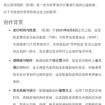
张云雷演唱的《听潮》是一首为世界海洋日量身打造的公益歌曲，
以下为其创作背景和表达含义的梳理：
创作背景
发行时间与性质
：《听潮》于
2021年6月8日
正式上线。这首
歌是腾讯音乐娱乐集团（TME）与世界自然基金会（WWF）
为迎接第13个世界海洋日，共同发起的“寻声蔚蓝”音乐公益特
别企划的一部分，旨在通过音乐呼吁公众保护海洋环境。
演唱者与制作
：歌曲由歌手
张云雷
演唱，知名音乐制作人
金大
洲
担纲制作。金大洲曾为多部知名影视剧创作音乐。作曲者李
煊乐在分享创作过程时提到，这首歌最初是用吉他简单弹奏出
来的。
音乐风格与设计
：歌曲编曲趋向
极简主义
，运用了轻柔的吉他
扫弦、若隐若现的风铃音效，以及国际首席爱乐乐团的弦乐烘
托，营造出宁静、舒缓、极具画面感的听觉氛围，试图模拟海