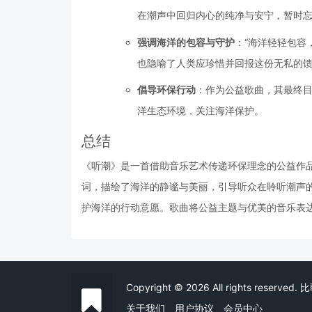
在潮声中回归内心的纯净与安宁，暂时
强调海洋的包容与守护
：“海洋轻轻包容
也隐喻了人类应珍惜并回报这份无私的
倡导环保行动
：作为公益歌曲，其最终
洋生态环境，关注海洋保护。
总结
《听潮》是一首借助音乐艺术传递环保理念的公益作
词，描绘了海洋的静谧与美丽，引导听众在聆听潮声
护海洋的行动意愿。歌曲将公益主题与优美的音乐表
Copyright © 2026 All rights reserved
关于我们
用户协议
会员中心