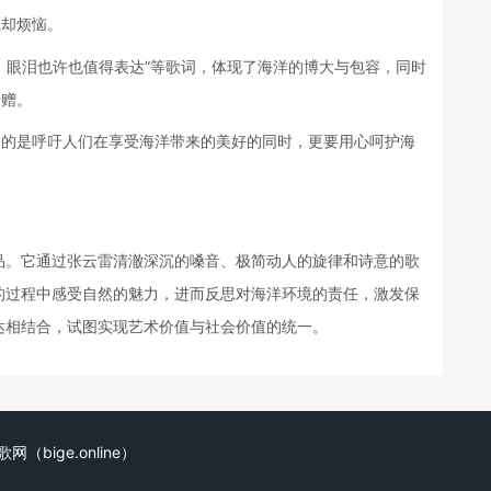
忘却烦恼。
，眼泪也许也值得表达”等歌词，体现了海洋的博大与包容，同时
馈赠。
目的是呼吁人们在享受海洋带来的美好的同时，更要用心呵护海
品。它通过张云雷清澈深沉的嗓音、极简动人的旋律和诗意的歌
的过程中感受自然的魅力，进而反思对海洋环境的责任，激发保
达相结合，试图实现艺术价值与社会价值的统一。
. 比歌网（bige.online）