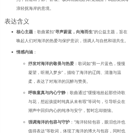
浪轻抚海岸的意境。
表达含义
核心主题
：歌曲紧扣“
寻声蔚蓝，向海而生
”的公益主题，旨在
唤起人们对海洋的热爱与保护意识，强调人与自然和谐共生。
情感内涵
：
抒发对海洋的敬畏与热爱
：歌词如“剪一片蓝色，慢慢
凝望，听潮入梦乡”，描绘了海洋的辽阔、清澈与温
柔，表达了对海洋的沉醉与赞美。
呼唤童真与内心宁静
：歌曲通过“缓慢地拾起那些诗歌
与花，想起孩提时纯真从未有瑕”等词句，引导听众在
潮声中回归内心的纯净与安宁，暂时忘却烦恼。
强调海洋的包容与守护
：“海洋轻轻包容，眼泪也许也
值得表达”等歌词，体现了海洋的博大与包容，同时也