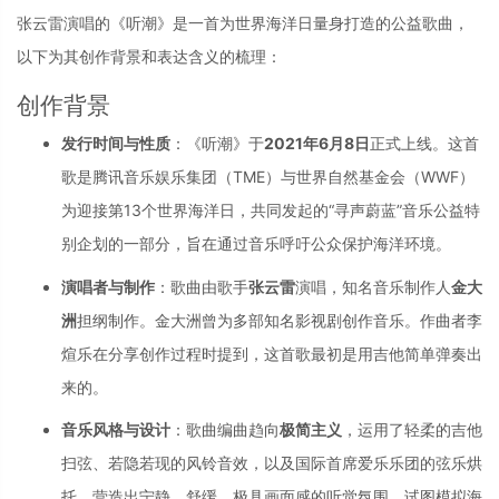
张云雷演唱的《听潮》是一首为世界海洋日量身打造的公益歌曲，
以下为其创作背景和表达含义的梳理：
创作背景
发行时间与性质
：《听潮》于
2021年6月8日
正式上线。这首
歌是腾讯音乐娱乐集团（TME）与世界自然基金会（WWF）
为迎接第13个世界海洋日，共同发起的“寻声蔚蓝”音乐公益特
别企划的一部分，旨在通过音乐呼吁公众保护海洋环境。
演唱者与制作
：歌曲由歌手
张云雷
演唱，知名音乐制作人
金大
洲
担纲制作。金大洲曾为多部知名影视剧创作音乐。作曲者李
煊乐在分享创作过程时提到，这首歌最初是用吉他简单弹奏出
来的。
音乐风格与设计
：歌曲编曲趋向
极简主义
，运用了轻柔的吉他
扫弦、若隐若现的风铃音效，以及国际首席爱乐乐团的弦乐烘
托，营造出宁静、舒缓、极具画面感的听觉氛围，试图模拟海