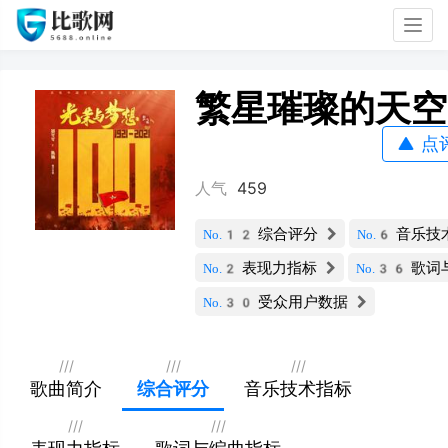
Togg
navig
繁星璀璨的天空
点
人气
459
综合评分
音乐技
No.12
No.6
表现力指标
歌词
No.2
No.36
受众用户数据
No.30
///
///
///
歌曲简介
综合评分
音乐技术指标
///
///