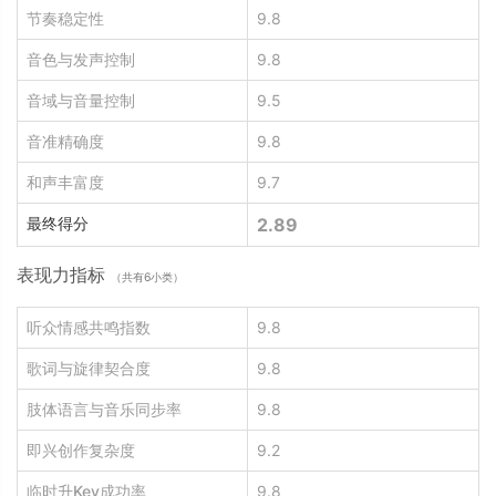
节奏稳定性
9.8
音色与发声控制
9.8
音域与音量控制
9.5
音准精确度
9.8
和声丰富度
9.7
最终得分
2.89
表现力指标
（共有6小类）
听众情感共鸣指数
9.8
歌词与旋律契合度
9.8
肢体语言与音乐同步率
9.8
即兴创作复杂度
9.2
临时升Key成功率
9.8