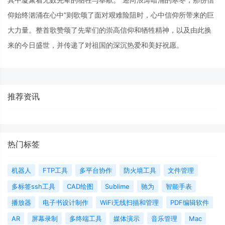
仰始终汹涌在心中”则歌颂了面对艰难险阻时，心中信仰所带来的巨
大力量。整首歌赞颂了先辈们的崇高信仰和牺牲精神，以及由此换
来的今日盛世，并传递了对祖国的深沉热爱和美好祝愿。
推荐资讯
热门标签
机器人
FTP工具
多平台协作
防火墙工具
文件管理
多标签ssh工具
CAD绘图
Sublime
驰为
智能手表
播放器
电子书设计制作
WiFi无线扫描和管理
PDF编辑软件
AR
屏幕录制
多终端工具
媒体演示
音乐管理
Mac