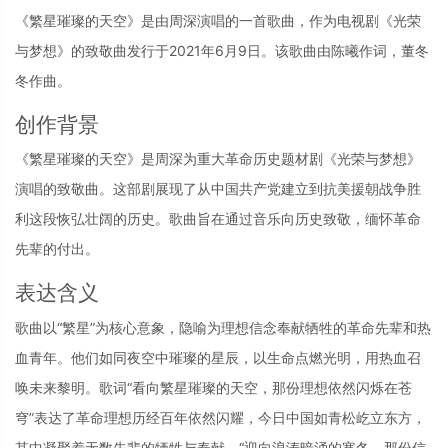
《繁星璀璨的天空》是由周深演唱的一首歌曲，作为电视剧《光荣
与梦想》的致敬曲发行于2021年6月9日。该歌曲由陈曦作词，董冬
冬作曲。
创作背景
《繁星璀璨的天空》是周深为重大革命历史题材剧《光荣与梦想》
演唱的致敬曲。这部剧展现了从中国共产党建立到抗美援朝战争胜
利这段恢弘壮阔的历史。歌曲旨在通过音乐向历史致敬，缅怀革命
先辈的付出。
表达含义
歌曲以“繁星”为核心意象，隐喻为理想信念奉献牺牲的革命先辈和热
血青年。他们如同夜空中璀璨的星辰，以生命点燃光明，用热血召
唤未来黎明。歌词“看向繁星璀璨的天空，那份理想依然闪烁在苍
穹”表达了革命理想历经百年依然闪耀，今日中国如青松屹立东方，
其中凝聚着无数先辈的牺牲与奉献。“迎向浪涛暗涌的寒冬，那份信