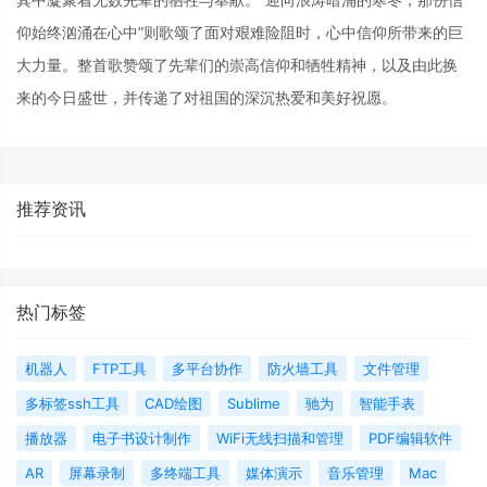
仰始终汹涌在心中”则歌颂了面对艰难险阻时，心中信仰所带来的巨
大力量。整首歌赞颂了先辈们的崇高信仰和牺牲精神，以及由此换
来的今日盛世，并传递了对祖国的深沉热爱和美好祝愿。
推荐资讯
热门标签
机器人
FTP工具
多平台协作
防火墙工具
文件管理
多标签ssh工具
CAD绘图
Sublime
驰为
智能手表
播放器
电子书设计制作
WiFi无线扫描和管理
PDF编辑软件
AR
屏幕录制
多终端工具
媒体演示
音乐管理
Mac