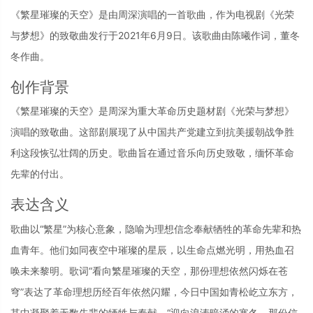
《繁星璀璨的天空》是由周深演唱的一首歌曲，作为电视剧《光荣
与梦想》的致敬曲发行于2021年6月9日。该歌曲由陈曦作词，董冬
冬作曲。
创作背景
《繁星璀璨的天空》是周深为重大革命历史题材剧《光荣与梦想》
演唱的致敬曲。这部剧展现了从中国共产党建立到抗美援朝战争胜
利这段恢弘壮阔的历史。歌曲旨在通过音乐向历史致敬，缅怀革命
先辈的付出。
表达含义
歌曲以“繁星”为核心意象，隐喻为理想信念奉献牺牲的革命先辈和热
血青年。他们如同夜空中璀璨的星辰，以生命点燃光明，用热血召
唤未来黎明。歌词“看向繁星璀璨的天空，那份理想依然闪烁在苍
穹”表达了革命理想历经百年依然闪耀，今日中国如青松屹立东方，
其中凝聚着无数先辈的牺牲与奉献。“迎向浪涛暗涌的寒冬，那份信