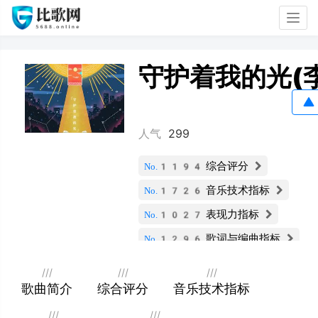
Togg
navig
守护着我的光(
人气
299
综合评分
No.1194
音乐技术指标
No.1726
表现力指标
No.1027
歌词与编曲指标
No.1296
受众用户数据
No.734
///
///
///
歌曲简介
综合评分
音乐技术指标
///
///