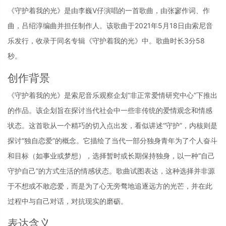
《守护着我的光》是由李巍V仔演唱的一首歌曲，由张寥作词、作
曲，吕绍淳编曲并担任制作人。该歌曲于2021年5月18日由索尼音
乐发行，收录于同名专辑《守护着我的光》中。歌曲时长3分58
秒。
创作背景
《守护着我的光》是索尼音乐观察企划“非正常爱情研究中心”下推出
的作品。该企划旨在探讨当代社会中一些非传统的爱情观念和情感
状态。这首歌从一个精巧的切入点出发，看似讲述“守护”，内核则是
探讨“独自恋爱”的概念。它描绘了当代一部分独身青年为了个人奋斗
和目标（如事业或梦想），选择暂时或长期保持独身，以一种“自己
守护自己”的方式生活的情感状态。歌曲试图表达，这种选择并非源
于不想或不敢恋爱，而是为了心无旁骛地追逐远方的光芒，并在此
过程中与自己对话，对抗现实的磨砺。
表达含义