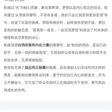
歌曲以“光”为核心意象，象征着希望、梦想以及内心坚定的信念。歌
词通过“从黑夜到黎明，不管有多难，挫折只会让我变得更加坚强”等
句，传递了在面对困难、黑暗和挫折时，始终保持坚韧不拔、勇往
直前的积极态度。“跟着那一道光，一起实现梦想”则表达了对未来的
憧憬和追寻梦想的决心。
歌曲强调
自我依靠和内在力量
的重要性，如“相信的理由，是自己的
双手，无畏一切的艰难退缩”。它鼓励听众依靠自身的努力和双手去
创造未来，无畏艰难险阻。
整首歌充满了
励志和正能量
的氛围，旨在激励人们无论经历怎样的
黑夜，都要相信黎明终会到来，要守护好自己内心的那道光，并为
之不懈奋斗。它引发了听众在面对人生挑战时关于坚持、勇气和自
我成长的共鸣。