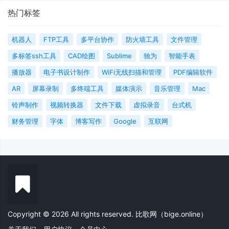
热门标签
机器人
FTP工具
多平台协作
防火墙工具
文件管理
多标签ssh工具
CAD绘图
Sublime
驰为
智能手表
播放器
电子书设计制作
WiFi无线扫描和管理
PDF编辑软件
AR
屏幕录制
多终端工具
媒体演示
音乐管理
Mac
铃声制作
视频转换器
文件下载
虚拟录音
台式机
财务管理
字体
博客写作
Google
互联网
Copyright © 2026 All rights reserved. 比歌网（bige.online）