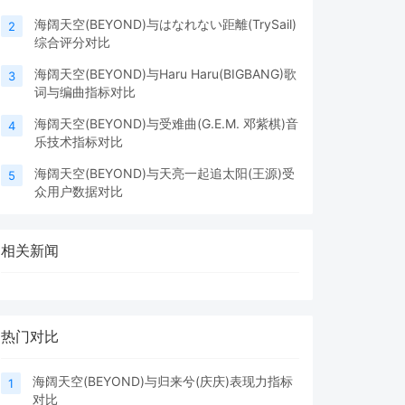
海阔天空(BEYOND)与はなれない距離(TrySail)
2
综合评分对比
海阔天空(BEYOND)与Haru Haru(BIGBANG)歌
3
词与编曲指标对比
海阔天空(BEYOND)与受难曲(G.E.M. 邓紫棋)音
4
乐技术指标对比
海阔天空(BEYOND)与天亮一起追太阳(王源)受
5
众用户数据对比
相关新闻
热门对比
海阔天空(BEYOND)与归来兮(庆庆)表现力指标
1
对比