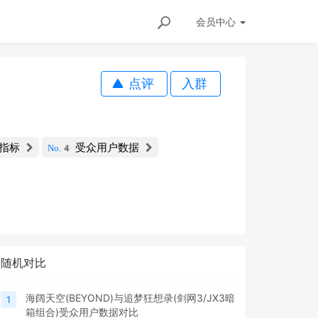
会员
中心
点评
入群
指标
受众用户数据
No.4
随机对比
海阔天空(BEYOND)与追梦狂想录(剑网3/JX3暗
1
箱组合)受众用户数据对比