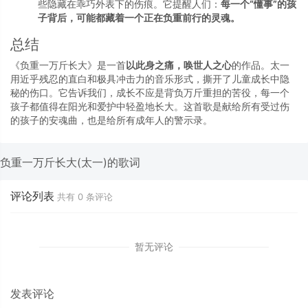
些隐藏在乖巧外表下的伤痕。它提醒人们：
每一个“懂事”的孩
子背后，可能都藏着一个正在负重前行的灵魂。
总结
《负重一万斤长大》是一首
以此身之痛，唤世人之心
的作品。太一
用近乎残忍的直白和极具冲击力的音乐形式，撕开了儿童成长中隐
秘的伤口。它告诉我们，成长不应是背负万斤重担的苦役，每一个
孩子都值得在阳光和爱护中轻盈地长大。这首歌是献给所有受过伤
的孩子的安魂曲，也是给所有成年人的警示录。
负重一万斤长大(太一)的歌词
评论列表
共有
0
条评论
暂无评论
发表评论