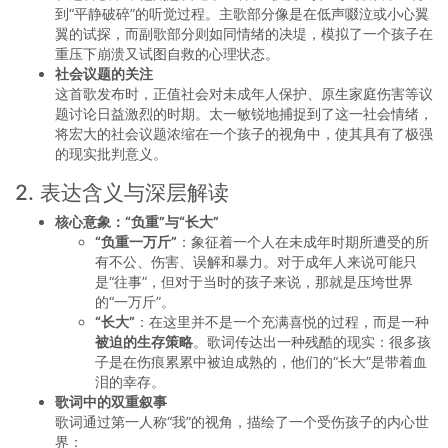
到“平静破碎”的听觉过程。主歌部分像是在低声啜泣或小心翼
翼的试探，而副歌部分则如同情绪的决堤，模拟了一个孩子在
重压下崩溃又试图自救的心理状态。
社会议题的关注
这首歌发布时，正值社会对未成年人保护、原生家庭伤害等议
题讨论日益激烈的时期。太一敏锐地捕捉到了这一社会情绪，
将宏大的社会议题浓缩在一个孩子的视角中，使其具有了极强
的现实批判意义。
2. 表达含义与深层解读
核心意象：“负重”与“长大”
“负重一万斤”
：象征着一个人在未成年时期所遭受的所
有不公、伤害、误解和暴力。对于成年人来说可能只
是“往事”，但对于当时的孩子来说，那就是压垮世界
的“一万斤”。
“长大”
：在这里并不是一个充满喜悦的过程，而是一种
被迫的生存策略
。歌词传达出一种残酷的现实：很多孩
子是在伤痕累累中被迫成熟的，他们的“长大”是带着血
泪的幸存。
歌词中的双重叙事
歌词通过第一人称“我”的视角，描绘了一个受伤孩子的内心世
界：