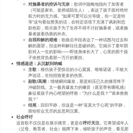
对施暴者的控诉与无奈
：歌词中隐晦地指向了加害者
（可能是家长、老师或陌生人），表达了孩子面对绝对
权力时的无力感。“如果可爱可以分等级，你一定是特
等”这句看似赞美的话，在特定语境下充满了讽刺和悲
剧色彩，暗示孩子为了生存不得不讨好施暴者，或者施
暴者披着伪善的外衣。
自我和解的艰难
：歌曲后半段表达了一种试图与过去和
解的愿望，但这种和解往往是破碎的。它揭示了童年阴
影对人一生的影响——即使身体长大了，心里的那个孩
子依然背负着那一万斤的重担。
情感递进：从沉默到呐喊
主歌
：模仿孩子受惊后的小心翼翼、唯唯诺诺，不敢大
声说话，生怕招致更多的伤害。
副歌/高潮
：情绪瞬间爆发，那是积压已久的痛苦终于
冲破防线。太一极具爆发力的嗓音（甚至带有嘶吼感）
象征着孩子内心绝望的呼救：“为什么是我？”“谁来救救
我？”
结尾
：回归平静，但这是一种“哀莫大于心死”的平静，
留给听众无尽的反思和沉重。
社会呼吁
这首歌不仅仅是在展示痛苦，更是在
呼吁关注
。它希望成年人
（父母、教育者、社会）能蹲下来，倾听孩子的声音，看见那