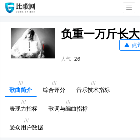
Togg
navig
负重一万斤长大
点
人气
26
///
///
///
歌曲简介
综合评分
音乐技术指标
///
///
表现力指标
歌词与编曲指标
///
受众用户数据