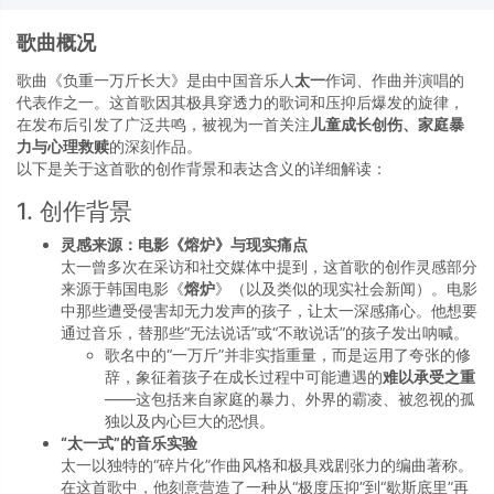
歌曲概况
歌曲《负重一万斤长大》是由中国音乐人
太一
作词、作曲并演唱的
代表作之一。这首歌因其极具穿透力的歌词和压抑后爆发的旋律，
在发布后引发了广泛共鸣，被视为一首关注
儿童成长创伤、家庭暴
力与心理救赎
的深刻作品。
以下是关于这首歌的创作背景和表达含义的详细解读：
1. 创作背景
灵感来源：电影《熔炉》与现实痛点
太一曾多次在采访和社交媒体中提到，这首歌的创作灵感部分
来源于韩国电影《
熔炉
》（以及类似的现实社会新闻）。电影
中那些遭受侵害却无力发声的孩子，让太一深感痛心。他想要
通过音乐，替那些“无法说话”或“不敢说话”的孩子发出呐喊。
歌名中的“一万斤”并非实指重量，而是运用了夸张的修
辞，象征着孩子在成长过程中可能遭遇的
难以承受之重
——这包括来自家庭的暴力、外界的霸凌、被忽视的孤
独以及内心巨大的恐惧。
“太一式”的音乐实验
太一以独特的“碎片化”作曲风格和极具戏剧张力的编曲著称。
在这首歌中，他刻意营造了一种从“极度压抑”到“歇斯底里”再