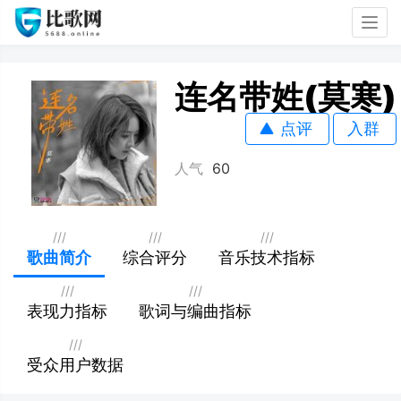
Togg
navig
连名带姓(莫寒)
点评
入群
人气
60
///
///
///
歌曲简介
综合评分
音乐技术指标
///
///
表现力指标
歌词与编曲指标
///
受众用户数据