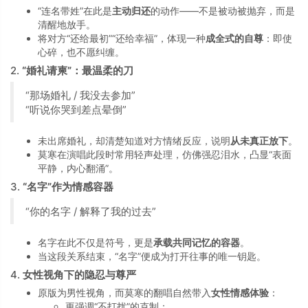
“连名带姓”在此是
主动归还
的动作——不是被动被抛弃，而是
清醒地放手。
将对方“还给最初”“还给幸福”，体现一种
成全式的自尊
：即使
心碎，也不愿纠缠。
2.
“婚礼请柬”：最温柔的刀
“那场婚礼 / 我没去参加”
“听说你哭到差点晕倒”
未出席婚礼，却清楚知道对方情绪反应，说明
从未真正放下
。
莫寒在演唱此段时常用轻声处理，仿佛强忍泪水，凸显“表面
平静，内心翻涌”。
3.
“名字”作为情感容器
“你的名字 / 解释了我的过去”
名字在此不仅是符号，更是
承载共同记忆的容器
。
当这段关系结束，“名字”便成为打开往事的唯一钥匙。
4.
女性视角下的隐忍与尊严
原版为男性视角，而莫寒的翻唱自然带入
女性情感体验
：
更强调“不打扰”的克制；