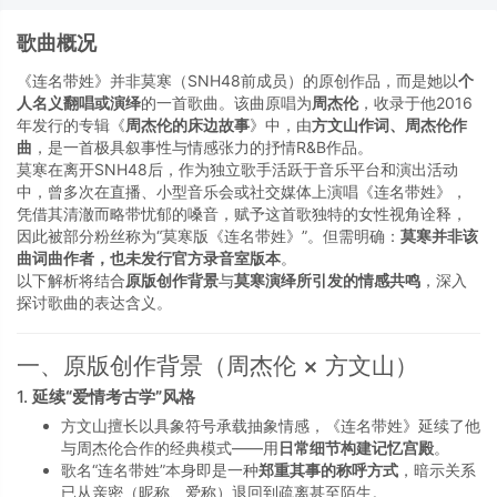
歌曲概况
《连名带姓》并非莫寒（SNH48前成员）的原创作品，而是她以
个
人名义翻唱或演绎
的一首歌曲。该曲原唱为
周杰伦
，收录于他2016
年发行的专辑《
周杰伦的床边故事
》中，由
方文山作词、周杰伦作
曲
，是一首极具叙事性与情感张力的抒情R&B作品。
莫寒在离开SNH48后，作为独立歌手活跃于音乐平台和演出活动
中，曾多次在直播、小型音乐会或社交媒体上演唱《连名带姓》，
凭借其清澈而略带忧郁的嗓音，赋予这首歌独特的女性视角诠释，
因此被部分粉丝称为“莫寒版《连名带姓》”。但需明确：
莫寒并非该
曲词曲作者，也未发行官方录音室版本
。
以下解析将结合
原版创作背景
与
莫寒演绎所引发的情感共鸣
，深入
探讨歌曲的表达含义。
一、原版创作背景（周杰伦 × 方文山）
1.
延续“爱情考古学”风格
方文山擅长以具象符号承载抽象情感，《连名带姓》延续了他
与周杰伦合作的经典模式——用
日常细节构建记忆宫殿
。
歌名“连名带姓”本身即是一种
郑重其事的称呼方式
，暗示关系
已从亲密（昵称、爱称）退回到疏离甚至陌生。