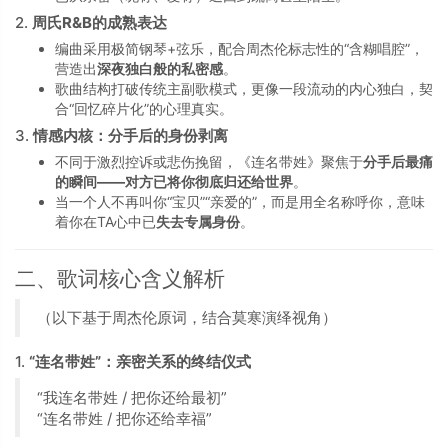
2.
周氏R&B的成熟表达
编曲采用极简钢琴+弦乐，配合周杰伦标志性的“含糊唱腔”，
营造出
深夜独白般的私密感
。
歌曲结构打破传统主副歌模式，更像一段流动的内心独白，契
合“回忆碎片化”的心理真实。
3.
情感内核：分手后的身份剥离
不同于激烈控诉或悲伤挽留，《连名带姓》聚焦于
分手后最痛
的瞬间——对方已将你彻底归还给世界
。
当一个人不再叫你“宝贝”“亲爱的”，而是用全名称呼你，意味
着你在TA心中已
失去专属身份
。
二、歌词核心含义解析
（以下基于周杰伦原词，结合莫寒演绎视角）
1.
“连名带姓”：亲密关系的终结仪式
“我连名带姓 / 把你还给最初”
“连名带姓 / 把你还给幸福”