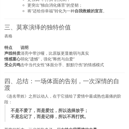
更突出“独自消化痛苦”的坚韧；
将“还给你幸福”转化为一种
自我救赎的宣言
。
三、莫寒演绎的独特价值
表格
特点
说明
声线特质
清亮中带沙哑，比原版更显脆弱与真实
情感重心
弱化“遗憾”，强化“释然与自爱”
受众共鸣
击中当代女性“体面分手、默默疗伤”的情感模式
四、总结：一场体面的告别，一次深情的自
渡
《连名带姓》之所以动人，在于它描绘了爱情中最成熟也最痛的阶
段：
不是不爱了，而是爱过，所以选择放手；
不是忘记了，而是记得，所以不再打扰。