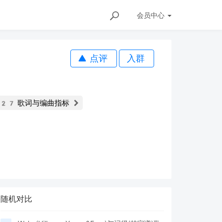
会员
中心
点评
入群
歌词与编曲指标
227
随机对比