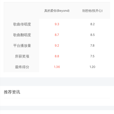
真的爱你(Beyond)
别想他(悦开心)
歌曲传唱度
9.3
8.2
歌曲翻唱度
8.7
8.5
平台播放量
9.2
7.8
所获奖项
8.8
7.5
最终得分
1.36
1.20
推荐资讯