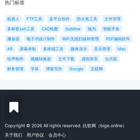
热门标签
机器人
FTP工具
多平台协作
防火墙工具
文件管理
多标签ssh工具
CAD绘图
Sublime
驰为
智能手表
播放器
电子书设计制作
WiFi无线扫描和管理
PDF编辑软件
AR
屏幕录制
多终端工具
媒体演示
音乐管理
Mac
铃声制作
视频转换器
文件下载
虚拟录音
台式机
财务管理
字体
博客写作
Google
互联网
Copyright © 2026 All rights reserved. 比歌网（bige.online）
关于我们
用户协议
会员中心