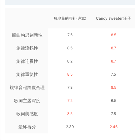
玫瑰花的葬礼(许嵩)
Candy sweater(王子
编曲构思创新性
7.5
8.5
异)
旋律流畅性
8.5
8.7
旋律连贯性
8.2
8.7
旋律重复性
8.5
7.5
旋律音程跨度合理
7.8
8.5
歌词主题深度
性
7.2
6.5
歌词美感度
8.5
7.8
最终得分
2.39
2.46