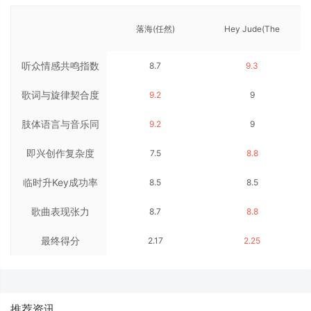
落海(任然)
Hey Jude(The
听众情感共鸣指数
8.7
9.3
Beatles)
歌词与旋律契合度
9.2
9
肢体语言与音乐同
9.2
9
即兴创作复杂度
步率
7.5
8.8
临时升Key成功率
8.5
8.5
歌曲表现张力
8.7
8.8
最终得分
2.17
2.25
推荐资讯