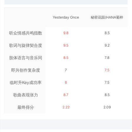
Yesterday Once
秘密花园(HANA菊梓
听众情感共鸣指数
9.8
8.5
More(Carpenters)
乔)
歌词与旋律契合度
9.5
9.2
肢体语言与音乐同
8.5
7.8
即兴创作复杂度
步率
7
7.5
临时升Key成功率
8
7.5
歌曲表现张力
8.7
8.5
最终得分
2.22
2.09