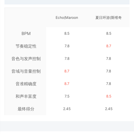
Echo(Maroon
夏日环游(斯维奇
BPM
8.5
8.5
5/blackbear)
Switci)
节奏稳定性
7.8
8.7
音色与发声控制
7.8
7.8
音域与音量控制
8.7
7.8
音准精确度
8.7
7.8
和声丰富度
7.5
8.5
最终得分
2.45
2.45