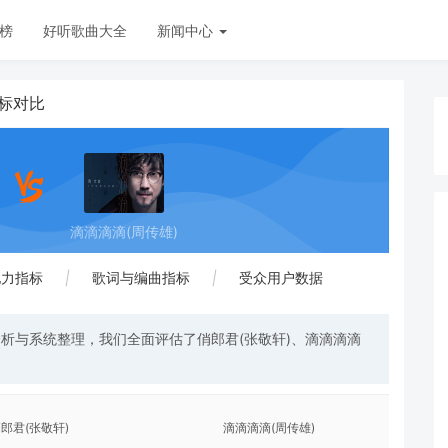
榜
好听歌曲大全
新闻中心
指标对比
滴滴滴滴(周传雄)
现力指标
|
歌词与编曲指标
|
受众用户数据
析与系统整理，我们全面评估了俏郎君(张敬轩)、滴滴滴滴
郎君(张敬轩)
滴滴滴滴(周传雄)