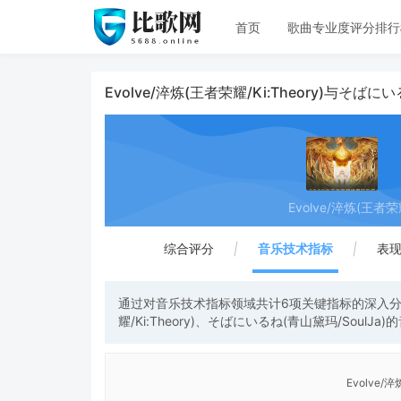
首页
歌曲专业度评分排行
Evolve/淬炼(王者荣耀/Ki:Theory)与そば
Evolve/淬炼(王者荣耀/
综合评分
|
音乐技术指标
|
表
通过对音乐技术指标领域共计6项关键指标的深入分析
耀/Ki:Theory)、そばにいるね(青山黛玛/SoulJ
Evolve/淬