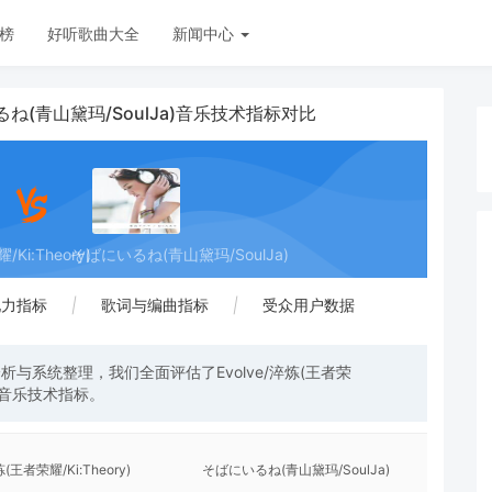
榜
好听歌曲大全
新闻中心
にいるね(青山黛玛/SoulJa)音乐技术指标对比
Ki:Theory)
そばにいるね(青山黛玛/SoulJa)
现力指标
|
歌词与编曲指标
|
受众用户数据
与系统整理，我们全面评估了Evolve/淬炼(王者荣
a)的音乐技术指标。
炼(王者荣耀/Ki:Theory)
そばにいるね(青山黛玛/SoulJa)