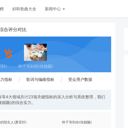
榜
好听歌曲大全
新闻中心
)综合评分对比
轩)
终于等到你(张靓颖)
现力指标
|
歌词与编曲指标
|
受众用户数据
等4大领域共计23项关键指标的深入分析与系统整理，我们
张靓颖)的综合实力。
的陌生人(萧亚轩)
终于等到你(张靓颖)