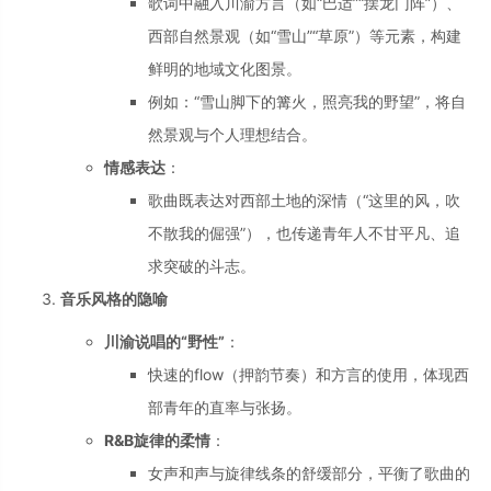
歌词中融入川渝方言（如“巴适”“摆龙门阵”）、
西部自然景观（如“雪山”“草原”）等元素，构建
鲜明的地域文化图景。
例如：“雪山脚下的篝火，照亮我的野望”，将自
然景观与个人理想结合。
情感表达
：
歌曲既表达对西部土地的深情（“这里的风，吹
不散我的倔强”），也传递青年人不甘平凡、追
求突破的斗志。
音乐风格的隐喻
川渝说唱的“野性”
：
快速的flow（押韵节奏）和方言的使用，体现西
部青年的直率与张扬。
R&B旋律的柔情
：
女声和声与旋律线条的舒缓部分，平衡了歌曲的