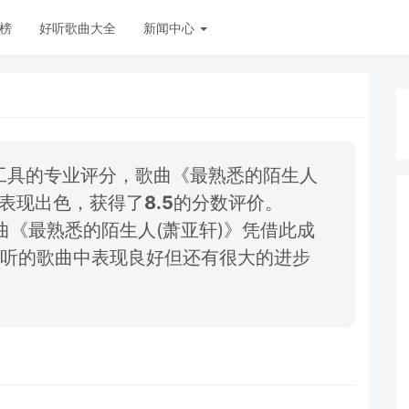
榜
好听歌曲大全
新闻中心
）及AI工具的专业评分，歌曲《最熟悉的陌生人
表现出色，获得了
8.5
的分数评价。
曲《最熟悉的陌生人(萧亚轩)》凭借此成
好听的歌曲中表现良好但还有很大的进步
：