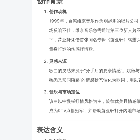
创作背景
创作动机
1999年，台湾维京音乐作为刚起步的唱片公
场反响不佳，维京音乐急需通过第三位新人萧亚
下，萧亚轩凭借首张同名专辑《萧亚轩》崭露
量身打造的伤感抒情歌。
灵感来源
歌曲的灵感来源于“分手后的复杂情感”。姚谦
熟悉又形同陌路”的情感状态转化为歌词，用以
音乐与市场定位
该曲以中慢板抒情风格为主，旋律优美且情感
成为KTV点播冠军，并帮助萧亚轩打开内地市场
表达含义