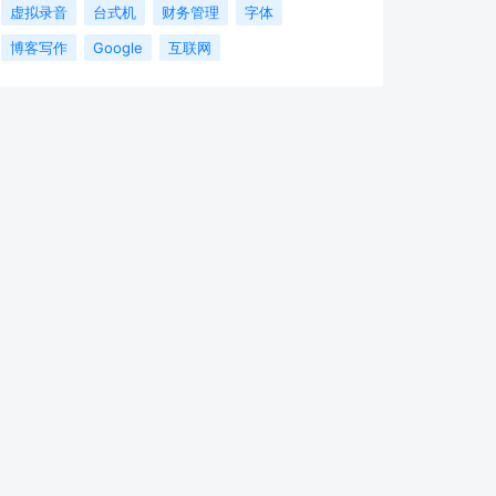
虚拟录音
台式机
财务管理
字体
博客写作
Google
互联网