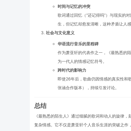
时间与记忆的冲突
歌词通过回忆（“还记得吗”）与现实的
生，但记忆却愈发清晰，这种矛盾让人
社会与文化意义
华语流行音乐的里程碑
作为萧亚轩的代表作之一，《最熟悉的陌
为一代人的情感记忆符号。
跨时代的影响力
即使26年后，歌曲仍因情感的真实性和
张涵合作版本），持续引发讨论。
总结
《最熟悉的陌生人》通过细腻的歌词和动人的旋律，
复杂情感。它不仅是萧亚轩个人音乐生涯的突破之作