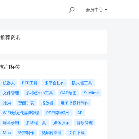
会员
中心
推荐资讯
热门标签
机器人
FTP工具
多平台协作
防火墙工具
文件管理
多标签ssh工具
CAD绘图
Sublime
驰为
智能手表
播放器
电子书设计制作
WiFi无线扫描和管理
PDF编辑软件
AR
屏幕录制
多终端工具
媒体演示
音乐管理
Mac
铃声制作
视频转换器
文件下载