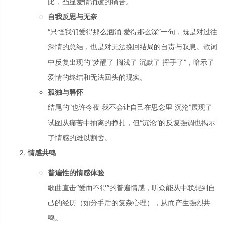
比，凸显爱情消逝的痛苦。
自我反思与无奈
“只怪我们爱得那么汹涌 爱得那么深”一句，既是对过往
深情的总结，也是对无法挽回结局的自责与叹息。歌词
中反复出现的“梦醒了 搁浅了 沉默了 挥手了”，暗示了
爱情的终结和无法回头的现实。
孤独与释怀
结尾的“也许今夜 我不会让自己在思念里 沉沦”展现了
试图从痛苦中抽离的挣扎，但“沉沦”的反复强调也揭示
了情感的难以割舍。
情感共鸣
普遍性的情感体验
歌曲直击“爱而不得”的普遍情感，听众能从中联想到自
己的经历（如分手后的复杂心理），从而产生强烈共
鸣。