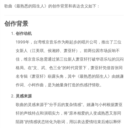
歌曲《最熟悉的陌生人》的创作背景和表达含义如下：
创作背景
创作动机
1999年，台湾维京音乐作为刚起步的唱片公司，推出了三位
女新人（江美琪、侯湘婷、萧亚轩）。前两位因市场反响不
佳，维京音乐急需通过第三位新人萧亚轩打破华语乐坛的沉闷
格局。在“文、武、色三全”的时代背景下，萧亚轩凭借首张同
名专辑《萧亚轩》崭露头角，其中《最熟悉的陌生人》由姚谦
作词、小柯作曲，是为她量身打造的伤感抒情歌。
灵感来源
歌曲的灵感来源于“分手后的复杂情感”。姚谦与小柯根据萧亚
轩的声线特点和演唱实力，将“原本相爱的人变成熟悉又形同
陌路”的情感状态转化为歌词，用以表达爱情结束后难以释怀