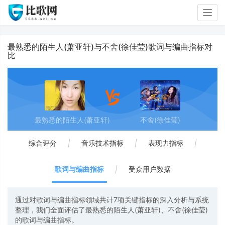
Togg
navig
最熟悉的陌生人(萧亚轩)与不舍(徐佳莹)歌词与编曲指标对
比
最熟悉的陌生人(萧亚轩)
不舍(徐佳莹)
综合评分
|
音乐技术指标
|
表现力指标
|
歌词与编曲指标
|
受众用户数据
通过对歌词与编曲指标领域共计7项关键指标的深入分析与系统
整理，我们全面评估了最熟悉的陌生人(萧亚轩)、不舍(徐佳莹)
的歌词与编曲指标。