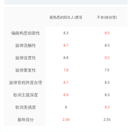
最熟悉的陌生人(萧亚
不舍(徐佳莹)
编曲构思创新性
8.3
8.5
轩)
旋律流畅性
8.7
8.5
旋律连贯性
8.8
9.2
旋律重复性
7.8
7.5
旋律音程跨度合理
8.7
8.5
歌词主题深度
性
8.9
8.5
歌词美感度
9
9.2
最终得分
2.56
2.55