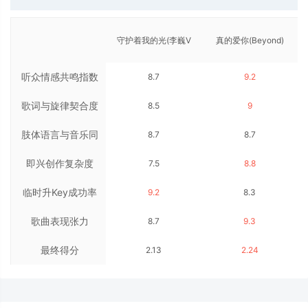
守护着我的光(李巍V
真的爱你(Beyond)
听众情感共鸣指数
8.7
9.2
仔)
歌词与旋律契合度
8.5
9
肢体语言与音乐同
8.7
8.7
即兴创作复杂度
步率
7.5
8.8
临时升Key成功率
9.2
8.3
歌曲表现张力
8.7
9.3
最终得分
2.13
2.24