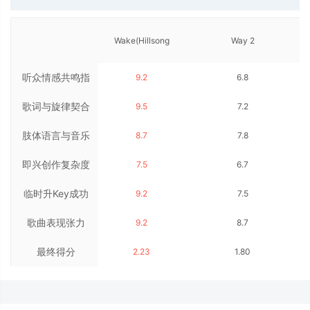
Wake(Hillsong
Way 2
听众情感共鸣指
9.2
6.8
Young&Free)
Sexy(Drake/Future/Young
歌词与旋律契合
数
9.5
7.2
Thug)
肢体语言与音乐
度
8.7
7.8
即兴创作复杂度
同步率
7.5
6.7
临时升Key成功
9.2
7.5
歌曲表现张力
率
9.2
8.7
最终得分
2.23
1.80